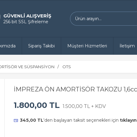
GÜVENLİ ALIŞVERİŞ
256 bit SSL Şifreleme
kımızda
Sipariş Takibi
Müşteri Hizmetleri
İletişim
RTİSÖR VE SÜSPANSİYON
OTS
İMPREZA ÖN AMORTİSÖR TAKOZU 1,6cc 
1.800,00 TL
1.500,00 TL + KDV
345,00 TL
'den başlayan taksit seçenekleri için
tıklayın