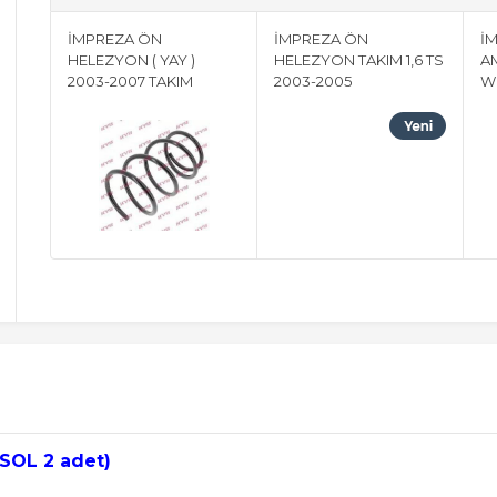
İMPREZA ÖN
İMPREZA ÖN
İ
HELEZYON ( YAY )
HELEZYON TAKIM 1,6 TS
A
2003-2007 TAKIM
2003-2005
WR
SOL 2 adet)