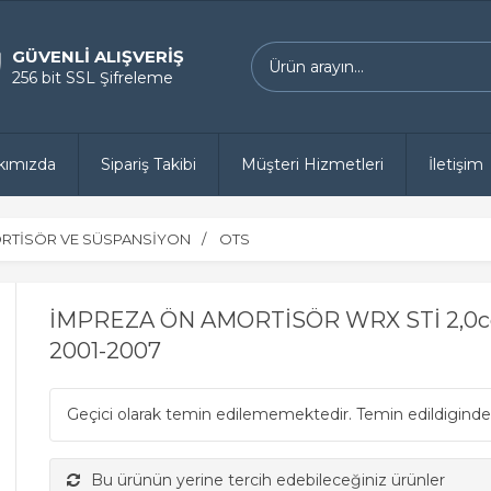
GÜVENLİ ALIŞVERİŞ
256 bit SSL Şifreleme
kımızda
Sipariş Takibi
Müşteri Hizmetleri
İletişim
RTİSÖR VE SÜSPANSİYON
OTS
İMPREZA ÖN AMORTİSÖR WRX STİ 2,0cc
2001-2007
Geçici olarak temin edilememektedir. Temin edildiginde
Bu ürünün yerine tercih edebileceğiniz ürünler