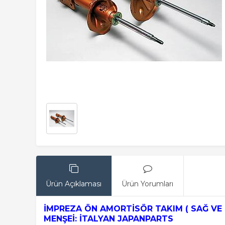
Ürün Açıklaması
Ürün Yorumları
İMPREZA ÖN AMORTİSÖR TAKIM ( SAĞ VE 
MENŞEİ: İTALYAN JAPANPARTS