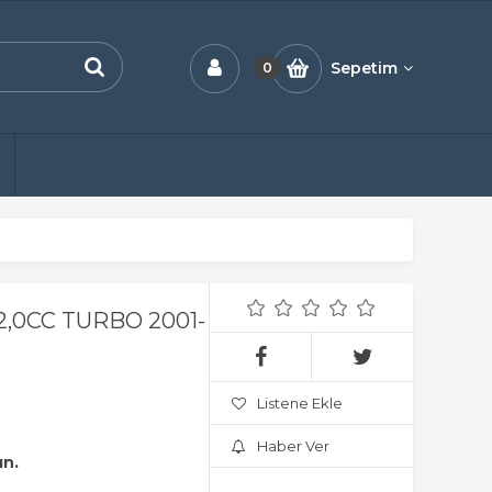
Sepetim
0
,0CC TURBO 2001-
Listene Ekle
Haber Ver
ın.