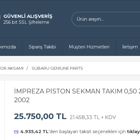
GÜVENLİ ALIŞVERİŞ
256 bit SSL Şifreleme
kımızda
Sipariş Takibi
Müşteri Hizmetleri
İletişim
OR AKSAMI
SUBARU GENİUNE PARTS
İMPREZA PİSTON SEKMAN TAKIM 0,50 2
2002
25.750,00 TL
21.458,33 TL + KDV
4.935,42 TL
'den başlayan taksit seçenekleri için
tıklay