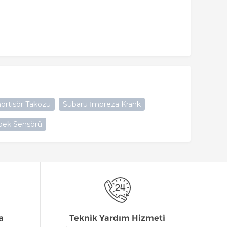
ortisör Takozu
Subaru İmpreza Krank
bek Sensörü