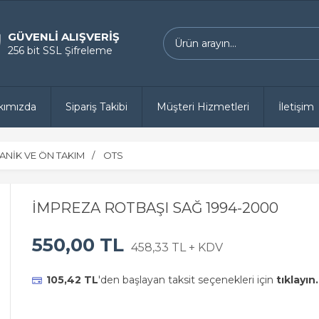
GÜVENLİ ALIŞVERİŞ
256 bit SSL Şifreleme
kımızda
Sipariş Takibi
Müşteri Hizmetleri
İletişim
ANİK VE ÖN TAKIM
OTS
İMPREZA ROTBAŞI SAĞ 1994-2000
550,00 TL
458,33 TL + KDV
105,42 TL
'den başlayan taksit seçenekleri için
tıklayın.