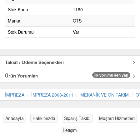
Stok Kodu
1160
Marka
OTS
Stok Durumu
Var
Taksit / Ödeme Seçenekleri
Ürün Yorumları
İlk yorumu sen yap
İMPREZA
İMPREZA 2008-2011
MEKANİK VE ÖN TAKIM
O
Anasayfa
Hakkımızda
Sipariş Takibi
Müşteri Hizmetleri
İletişim