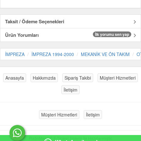
Taksit / Ödeme Seçenekleri
Ürün Yorumları
İlk yorumu sen yap
İMPREZA
İMPREZA 1994-2000
MEKANİK VE ÖN TAKIM
O
Anasayfa
Hakkımızda
Sipariş Takibi
Müşteri Hizmetleri
İletişim
Müşteri Hizmetleri
İletişim
®
PlatinMarket
E-Ticaret Sistemi
İle Hazırlanmıştır.