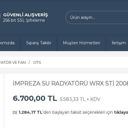
GÜVENLİ ALIŞVERİŞ
256 bit SSL Şifreleme
kımızda
Sipariş Takibi
Müşteri Hizmetleri
İletişim
ATÖR VE FAN
OTS
İMPREZA SU RADYATÖRÜ WRX STİ 2008
6.700,00 TL
5.583,33 TL + KDV
1.284,17 TL
'den başlayan taksit seçenekleri için
tıklayı