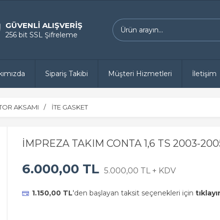
GÜVENLİ ALIŞVERİŞ
256 bit SSL Şifreleme
kımızda
Sipariş Takibi
Müşteri Hizmetleri
İletişim
OR AKSAMI
İTE GASKET
İMPREZA TAKIM CONTA 1,6 TS 2003-200
6.000,00 TL
5.000,00 TL + KDV
1.150,00 TL
'den başlayan taksit seçenekleri için
tıklayı