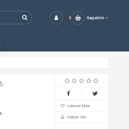
Sepetim
0
5
Listene Ekle
n.
Haber Ver