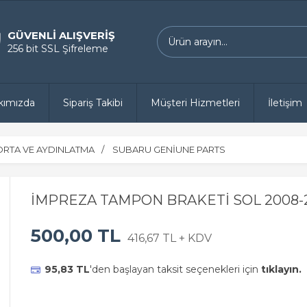
GÜVENLİ ALIŞVERİŞ
256 bit SSL Şifreleme
kımızda
Sipariş Takibi
Müşteri Hizmetleri
İletişim
RTA VE AYDINLATMA
SUBARU GENİUNE PARTS
İMPREZA TAMPON BRAKETİ SOL 2008-2
500,00 TL
416,67 TL + KDV
95,83 TL
'den başlayan taksit seçenekleri için
tıklayın.