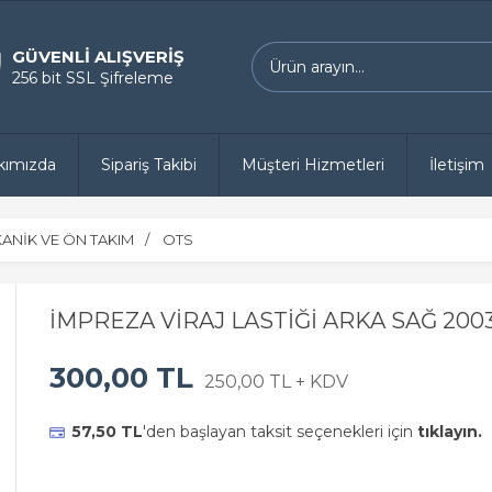
GÜVENLİ ALIŞVERİŞ
256 bit SSL Şifreleme
kımızda
Sipariş Takibi
Müşteri Hizmetleri
İletişim
ANİK VE ÖN TAKIM
OTS
İMPREZA VİRAJ LASTİĞİ ARKA SAĞ 200
300,00 TL
250,00 TL + KDV
57,50 TL
'den başlayan taksit seçenekleri için
tıklayın.