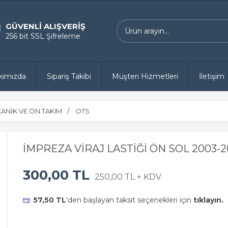
GÜVENLİ ALIŞVERİŞ
256 bit SSL Şifreleme
kımızda
Sipariş Takibi
Müşteri Hizmetleri
İletişim
ANİK VE ÖN TAKIM
OTS
İMPREZA VİRAJ LASTİĞİ ÖN SOL 2003-2
300,00 TL
250,00 TL + KDV
57,50 TL
'den başlayan taksit seçenekleri için
tıklayın.