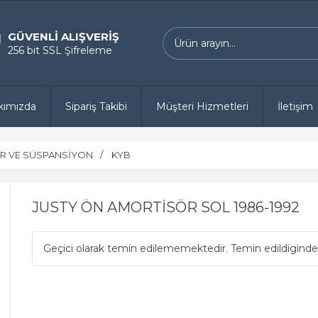
GÜVENLİ ALIŞVERİŞ
256 bit SSL Şifreleme
kımızda
Sipariş Takibi
Müşteri Hizmetleri
İletişim
R VE SÜSPANSİYON
KYB
JUSTY ÖN AMORTİSÖR SOL 1986-1992
Geçici olarak temin edilememektedir. Temin edildiginde