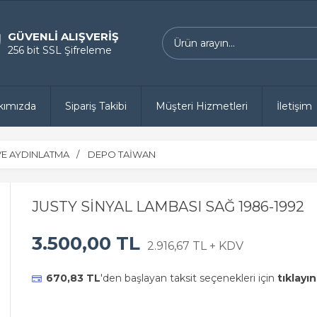
GÜVENLİ ALIŞVERİŞ
256 bit SSL Şifreleme
kımızda
Sipariş Takibi
Müşteri Hizmetleri
İletişim
E AYDINLATMA
DEPO TAİWAN
JUSTY SİNYAL LAMBASI SAĞ 1986-1992
3.500,00 TL
2.916,67 TL + KDV
670,83 TL
'den başlayan taksit seçenekleri için
tıklayın