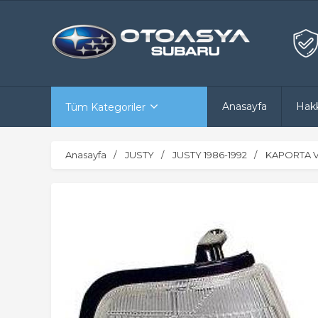
Anasayfa
Hak
Tüm Kategoriler
Anasayfa
JUSTY
JUSTY 1986-1992
KAPORTA V