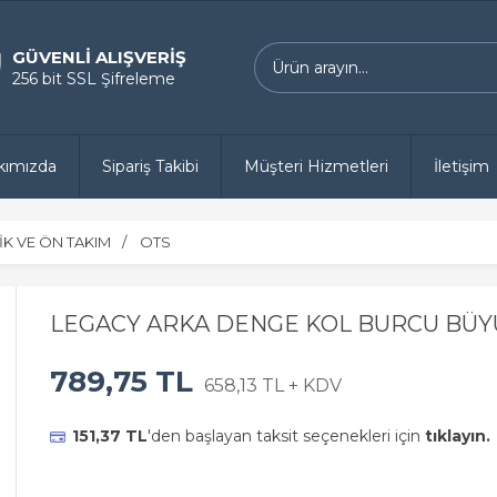
GÜVENLİ ALIŞVERİŞ
256 bit SSL Şifreleme
kımızda
Sipariş Takibi
Müşteri Hizmetleri
İletişim
K VE ÖN TAKIM
OTS
LEGACY ARKA DENGE KOL BURCU BÜYÜ
789,75 TL
658,13 TL + KDV
151,37 TL
'den başlayan taksit seçenekleri için
tıklayın.