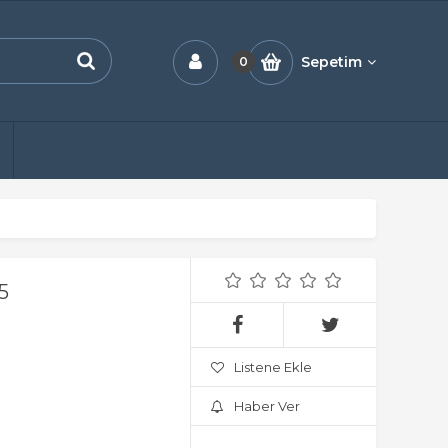
Sepetim
0
5
Listene Ekle
Haber Ver