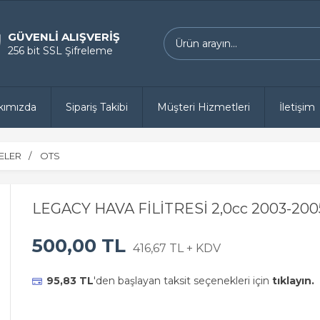
GÜVENLİ ALIŞVERİŞ
256 bit SSL Şifreleme
kımızda
Sipariş Takibi
Müşteri Hizmetleri
İletişim
RELER
OTS
LEGACY HAVA FİLİTRESİ 2,0cc 2003-200
500,00 TL
416,67 TL + KDV
95,83 TL
'den başlayan taksit seçenekleri için
tıklayın.