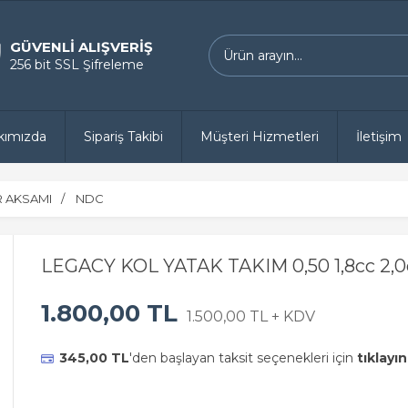
GÜVENLİ ALIŞVERİŞ
256 bit SSL Şifreleme
kımızda
Sipariş Takibi
Müşteri Hizmetleri
İletişim
 AKSAMI
NDC
LEGACY KOL YATAK TAKIM 0,50 1,8cc 2,0
1.800,00 TL
1.500,00 TL + KDV
345,00 TL
'den başlayan taksit seçenekleri için
tıklayın