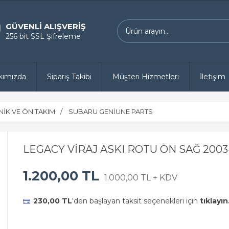
GÜVENLİ ALIŞVERİŞ
256 bit SSL Şifreleme
kımızda
Sipariş Takibi
Müşteri Hizmetleri
İletişim
İK VE ÖN TAKIM
SUBARU GENİUNE PARTS
LEGACY VİRAJ ASKI ROTU ÖN SAĞ 2003
1.200,00 TL
1.000,00 TL + KDV
230,00 TL
'den başlayan taksit seçenekleri için
tıklayın