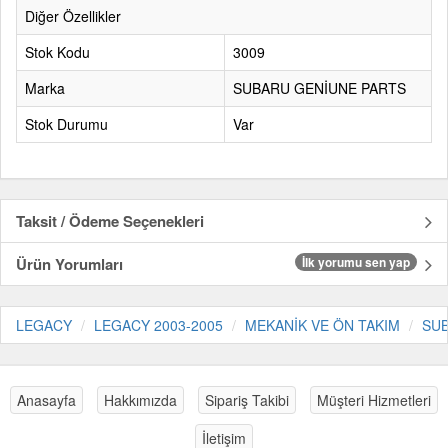
Diğer Özellikler
Stok Kodu
3009
Marka
SUBARU GENİUNE PARTS
Stok Durumu
Var
Taksit / Ödeme Seçenekleri
Ürün Yorumları
İlk yorumu sen yap
LEGACY
LEGACY 2003-2005
MEKANİK VE ÖN TAKIM
SUB
Anasayfa
Hakkımızda
Sipariş Takibi
Müşteri Hizmetleri
İletişim