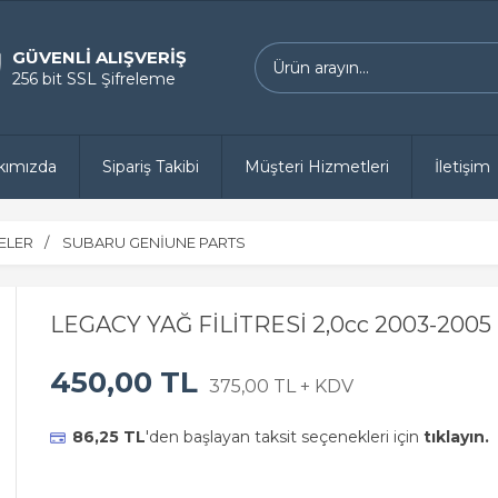
GÜVENLİ ALIŞVERİŞ
256 bit SSL Şifreleme
kımızda
Sipariş Takibi
Müşteri Hizmetleri
İletişim
RELER
SUBARU GENİUNE PARTS
LEGACY YAĞ FİLİTRESİ 2,0cc 2003-2005
450,00 TL
375,00 TL + KDV
86,25 TL
'den başlayan taksit seçenekleri için
tıklayın.