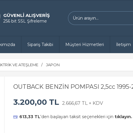
GÜVENLİ ALIŞVERİŞ
256 bit SSL Şifreleme
kımızda
Sipariş Takibi
Müşteri Hizmetleri
İletişim
EKTRİK VE ATEŞLEME
JAPON
OUTBACK BENZİN POMPASI 2,5cc 1995-
3.200,00 TL
2.666,67 TL + KDV
613,33 TL
'den başlayan taksit seçenekleri için
tıklayın.