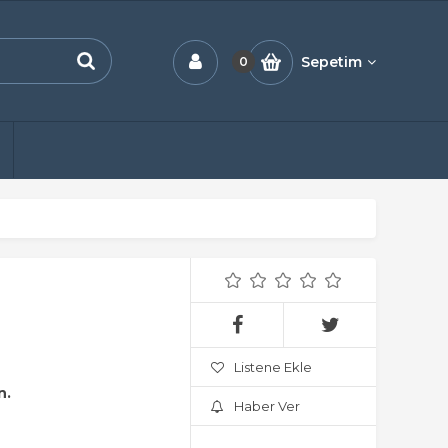
Sepetim
0
Listene Ekle
n.
Haber Ver