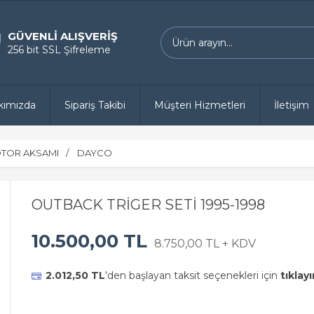
GÜVENLİ ALIŞVERİŞ
256 bit SSL Şifreleme
kımızda
Sipariş Takibi
Müşteri Hizmetleri
İletişim
TOR AKSAMI
DAYCO
OUTBACK TRİGER SETİ 1995-1998
10.500,00 TL
8.750,00 TL + KDV
2.012,50 TL
'den başlayan taksit seçenekleri için
tıklayı