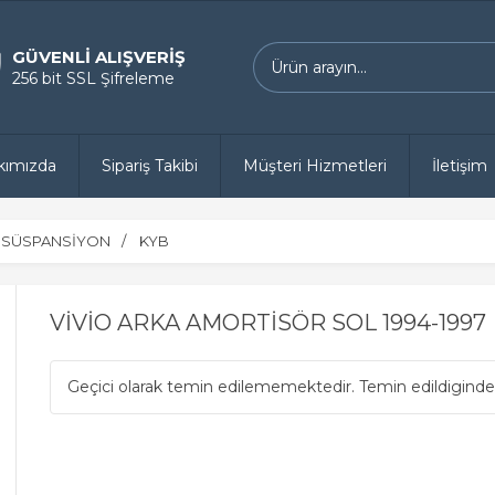
GÜVENLİ ALIŞVERİŞ
256 bit SSL Şifreleme
kımızda
Sipariş Takibi
Müşteri Hizmetleri
İletişim
 SÜSPANSİYON
KYB
VİVİO ARKA AMORTİSÖR SOL 1994-1997
Geçici olarak temin edilememektedir. Temin edildiginde