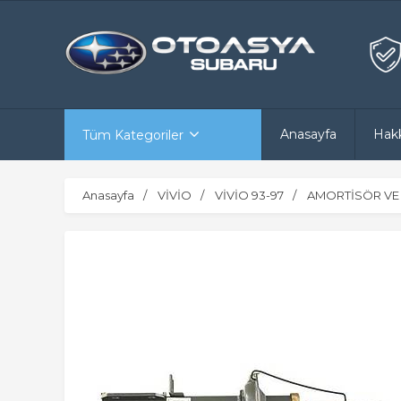
Anasayfa
Hak
Tüm Kategoriler
Anasayfa
VİVİO
VİVİO 93-97
AMORTİSÖR VE