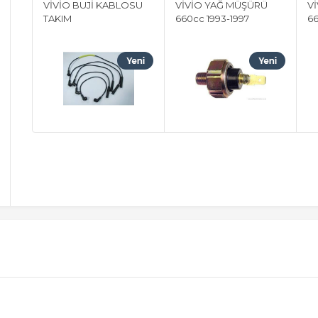
VİVİO BUJİ KABLOSU
VİVİO YAĞ MÜŞÜRÜ
Vİ
TAKIM
660cc 1993-1997
66