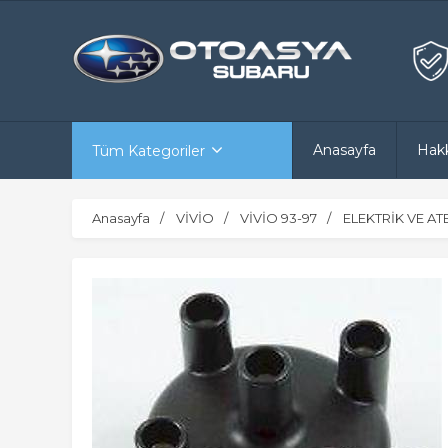
Anasayfa
Hak
Tüm Kategoriler
Anasayfa
VİVİO
VİVİO 93-97
ELEKTRİK VE A