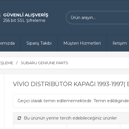
GÜVENLİ ALIŞVERİŞ
256 bit SSL Şifreleme
kımızda
Sipariş Takibi
Müşteri Hizmetleri
İletişim
TEŞLEME
SUBARU GENİUNE PARTS
VİVİO DİSTRİBÜTÖR KAPAĞI 1993-1997( 
Geçici olarak temin edilememektedir. Temin edildiginde
Bu ürünün yerine tercih edebileceğiniz ürünler