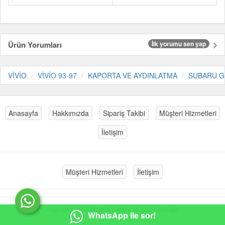
Ürün Yorumları
İlk yorumu sen yap
VİVİO
VİVİO 93-97
KAPORTA VE AYDINLATMA
SUBARU G
Anasayfa
Hakkımızda
Sipariş Takibi
Müşteri Hizmetleri
İletişim
Müşteri Hizmetleri
İletişim
®
PlatinMarket
E-Ticaret Sistemi
İle Hazırlanmıştır.
WhatsApp ile sor!